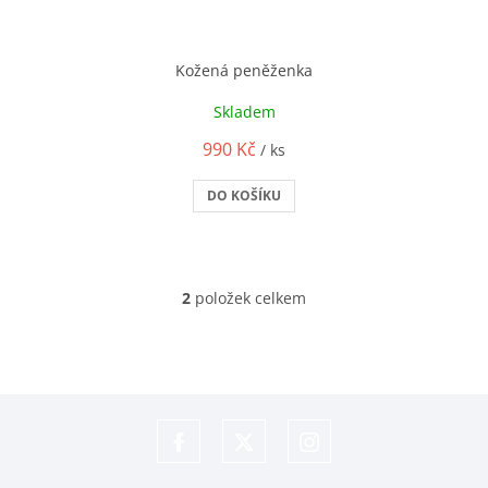
Kožená peněženka
Skladem
990 Kč
/ ks
DO KOŠÍKU
2
položek celkem
O
v
l
á
d
a
c
í
p
https://www.facebook.com/shoptet
https://www.twitter.com/shoptet
https://www.instagram.com