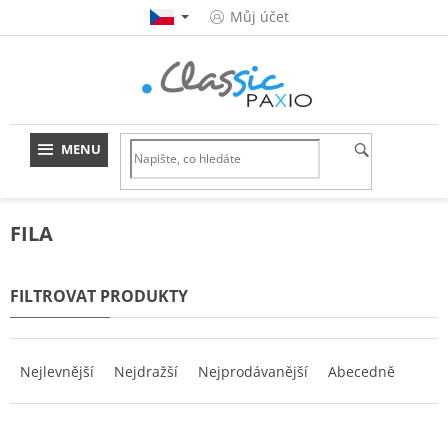
Přejít
Můj účet
na
obsah
FILA
Ř
a
Nejlevnější
Nejdražší
Nejprodávanější
Abecedně
z
e
n
V