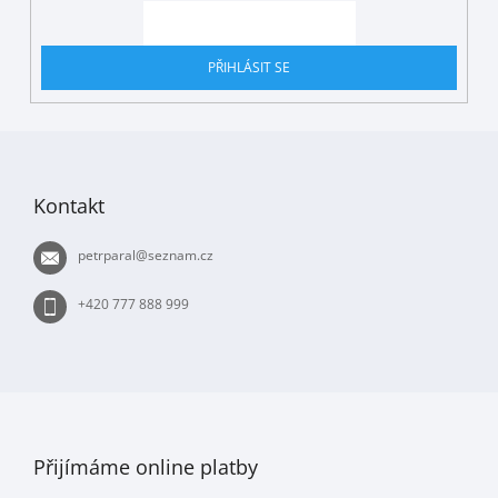
PŘIHLÁSIT SE
Z
á
p
Kontakt
a
t
petrparal
@
seznam.cz
í
+420 777 888 999
Přijímáme online platby