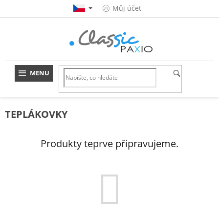
Přejít
Můj účet
na
obsah
TEPLÁKOVKY
Produkty teprve připravujeme.