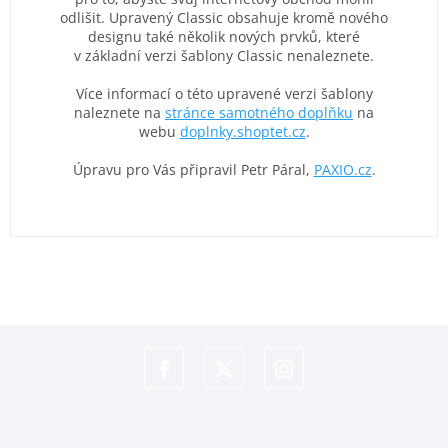
odlišit. Upravený Classic obsahuje kromě nového
designu také několik nových prvků, které
v základní verzi šablony Classic nenaleznete.
Více informací o této upravené verzi šablony
naleznete na
stránce samotného doplňku
na
webu
doplnky.shoptet.cz
.
Úpravu pro Vás připravil Petr Páral,
PAXIO.cz
.
https://www.facebook.com/shoptet
https://www.twitter.com/shoptet
https://www.instagram.com