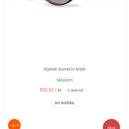
c
h
o
d
ě
Stylové sluneční brýle
Skladem
850 Kč
/ ks
1 300 Kč
DO KOŠÍKU
–30 %
Akce