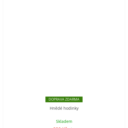
ZDARMA
Hnědé hodinky
Průměrné
hodnocení
Skladem
produktu