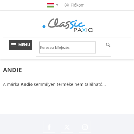
Ugrás
Fiókom
a
fő
tartalomhoz
KERESÉS
ANDIE
A márka
Andie
semmilyen terméke nem található...