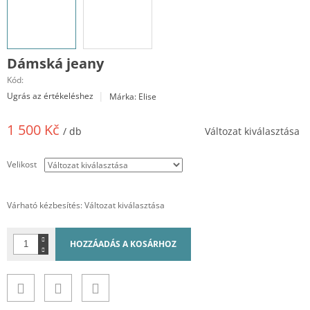
Dámská jeany
Kód:
A
Ugrás az értékeléshez
Márka:
Elise
termék
átlagos
1 500 Kč
értékelése
/ db
Változat kiválasztása
5-
Egységár:
ből
0,0
Velikost
csillag.
Várható kézbesítés:
Változat kiválasztása
HOZZÁADÁS A KOSÁRHOZ