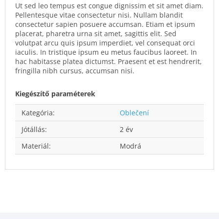
Ut sed leo tempus est congue dignissim et sit amet diam.
Pellentesque vitae consectetur nisi. Nullam blandit
consectetur sapien posuere accumsan. Etiam et ipsum
placerat, pharetra urna sit amet, sagittis elit. Sed
volutpat arcu quis ipsum imperdiet, vel consequat orci
iaculis. In tristique ipsum eu metus faucibus laoreet. In
hac habitasse platea dictumst. Praesent et est hendrerit,
fringilla nibh cursus, accumsan nisi.
Kiegészítő paraméterek
Kategória
:
Oblečení
Jótállás
:
2 év
Materiál
:
Modrá