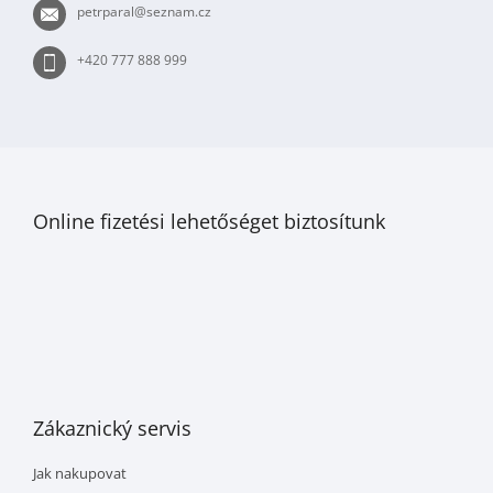
petrparal
@
seznam.cz
c
+420 777 888 999
Online fizetési lehetőséget biztosítunk
Zákaznický servis
Jak nakupovat